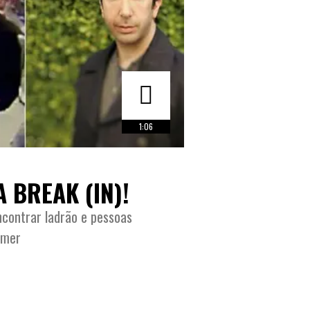
1:06
 BREAK (IN)!
ncontrar ladrão e pessoas
mmer