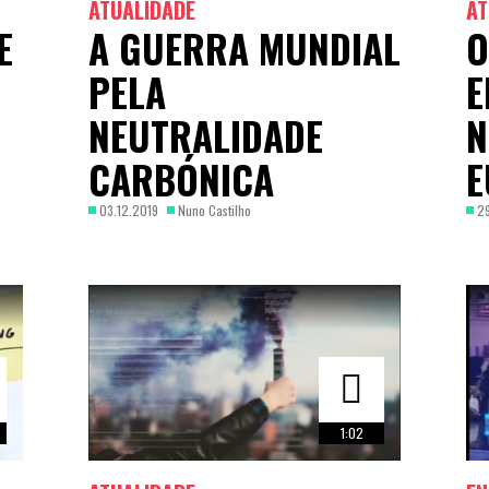
ATUALIDADE
AT
E
A GUERRA MUNDIAL
O
PELA
E
NEUTRALIDADE
N
CARBÓNICA
E
03.12.2019
Nuno Castilho
29
1:02