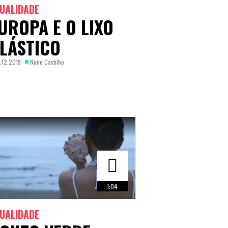
UALIDADE
UROPA E O LIXO
LÁSTICO
.12.2019
Nuno Castilho
1:04
UALIDADE