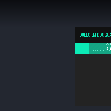
K
DUELO EM DOGGU
Duelo em 