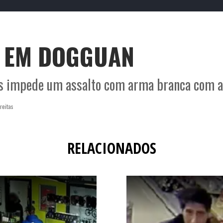
TO
O que é o Smack
Termos e Condições
Po
Contactos
Publicid
 EM DOGGUAN
ês impede um assalto com arma branca com 
reitas
RELACIONADOS