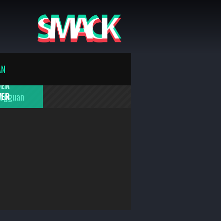
AN
Dogguan