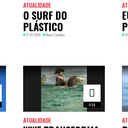
ATUALIDADE
AT
O SURF DO
E
PLÁSTICO
P
17.12.2019
Nuno Castilho
12
0:59
ATUALIDADE
AT