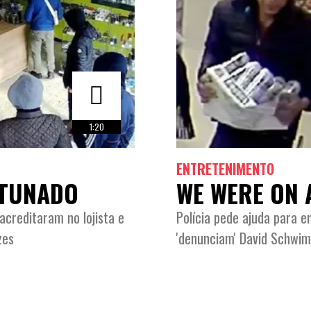
1:20
ENTRETENIMENTO
RTUNADO
WE WERE ON A
acreditaram no lojista e
Polícia pede ajuda para e
zes
'denunciam' David Schwi