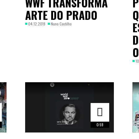
WWF TRANSFORMA
P
ARTE DO PRADO
Q
E
04.12.2019
Nuno Castilho
D
O
10
0:59