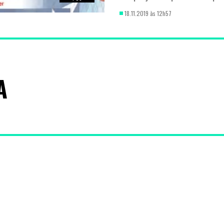
TO
18.11.2019 às 12h57
O que é o Smack
Termos e Condições
Po
Contactos
Publicid
A