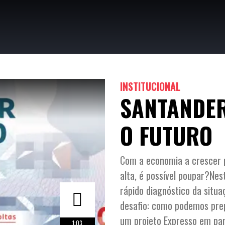
K
INSTITUCIONAL
SANTANDER
O FUTURO
Com a economia a crescer
alta, é possível poupar?Ne
rápido diagnóstico da situ
desafio: como podemos prep
um projeto Expresso em pa
1:03