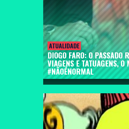
ATUALIDADE
DIOGO FARO: O PASSADO R
VIAGENS E TATUAGENS, O
#NÃOÉNORMAL