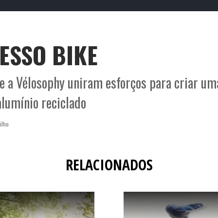
TO
O que é o Smack
Termos e Condições
Po
Contactos
Publicid
ESSO BIKE
e a Vélosophy uniram esforços para criar uma
alumínio reciclado
ilho
RELACIONADOS