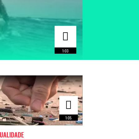
1:03
1:05
UALIDADE