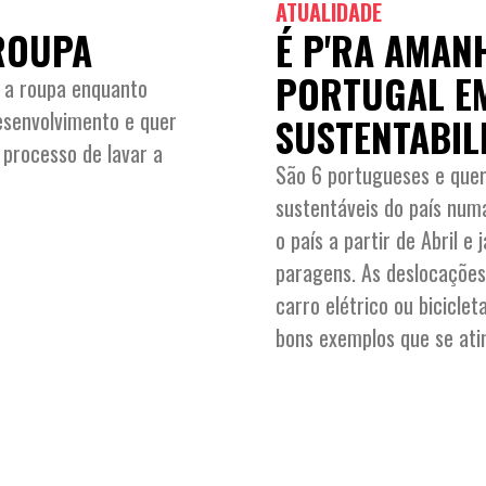
ATUALIDADE
 ROUPA
É P'RA AMAN
PORTUGAL E
es a roupa enquanto
esenvolvimento e quer
SUSTENTABIL
 processo de lavar a
São 6 portugueses e que
sustentáveis do país num
o país a partir de Abril 
paragens. As deslocações 
carro elétrico ou bicicle
bons exemplos que se at