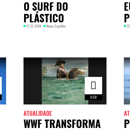
O SURF DO
E
PLÁSTICO
P
17.12.2019
Nuno Castilho
12
0:59
ATUALIDADE
AT
WWF TRANSFORMA
P