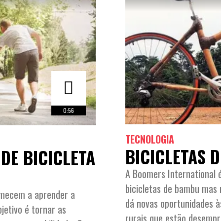
0:56
TECNOLOGIA
BICICLETAS 
DE BICICLETA
A Boomers International 
bicicletas de bambu mas
omecem a aprender a
dá novas oportunidades à
bjetivo é tornar as
rurais que estão desemp