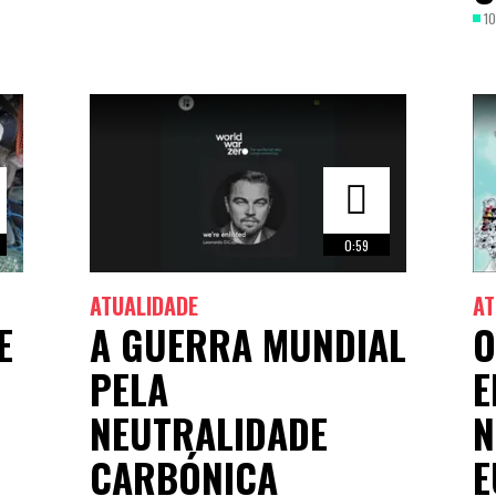
10
0:59
ATUALIDADE
AT
E
A GUERRA MUNDIAL
O
PELA
E
NEUTRALIDADE
N
CARBÓNICA
E