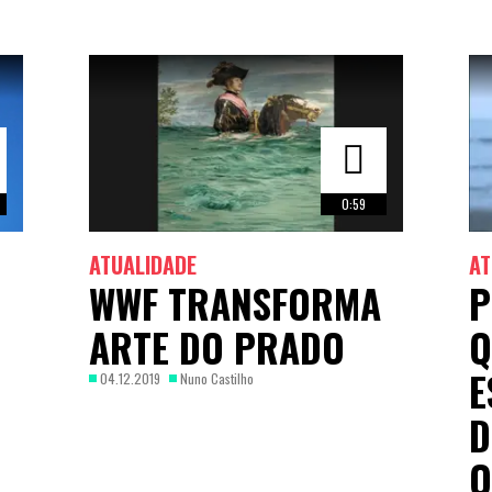
0:59
ATUALIDADE
AT
WWF TRANSFORMA
P
ARTE DO PRADO
Q
E
04.12.2019
Nuno Castilho
D
O