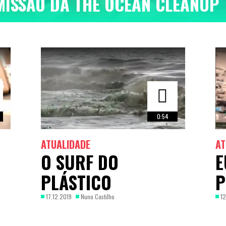
MISSÃO DA THE OCEAN CLEANUP
0:54
ATUALIDADE
AT
O SURF DO
E
PLÁSTICO
P
17.12.2019
Nuno Castilho
12