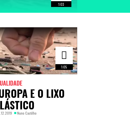
1:03
1:05
UALIDADE
UROPA E O LIXO
LÁSTICO
.12.2019
Nuno Castilho