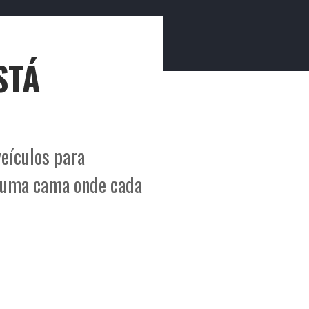
lítica de Privacidade
Política de Cookies
ade
Ficha Técnica
STÁ
veículos para
u uma cama onde cada