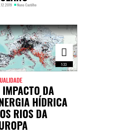
.12.2019
Nuno Castilho
1:33
UALIDADE
 IMPACTO DA
NERGIA HÍDRICA
OS RIOS DA
UROPA