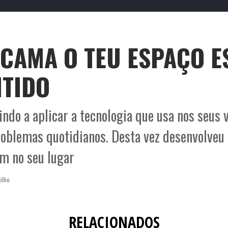
TO
O que é o Smack
Termos e Condições
Po
Contactos
Publicid
 CAMA O TEU ESPAÇO E
TIDO
ndo a aplicar a tecnologia que usa nos seus 
roblemas quotidianos. Desta vez desenvolve
m no seu lugar
ilho
RELACIONADOS